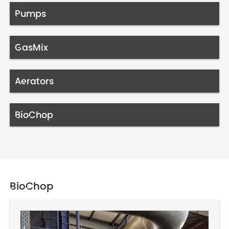
Pumps
GasMix
Aerators
BioChop
BioChop