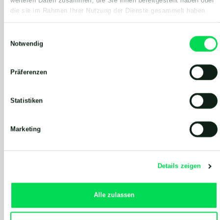
weiteren Daten zusammen, die Sie ihnen bereitgestellt haben oder
die sie im Rahmen Ihrer Nutzung der Dienste gesammelt haben.
Einwilligungsauswahl
Notwendig
Gülle mit Stroh
Präferenzen
Wenn Sie viel Stroh in den Ställen verwenden,
benötigen Sie ein effizientes Gülle-
Statistiken
Handhabung-System, das Verstopfung
verhindert. Landia liefert effiziente Pumpen und
automatische Steuerungen.
Marketing
Sehen Sie, was wir anbieten
Details zeigen
Alle zulassen