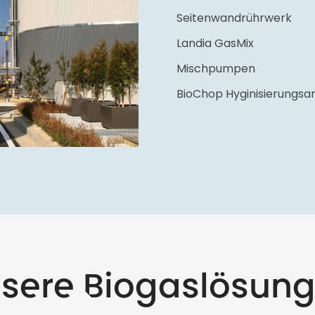
Seitenwandrührwerk
Landia GasMix
Mischpumpen
BioChop Hyginisierungsa
sere Biogaslösun