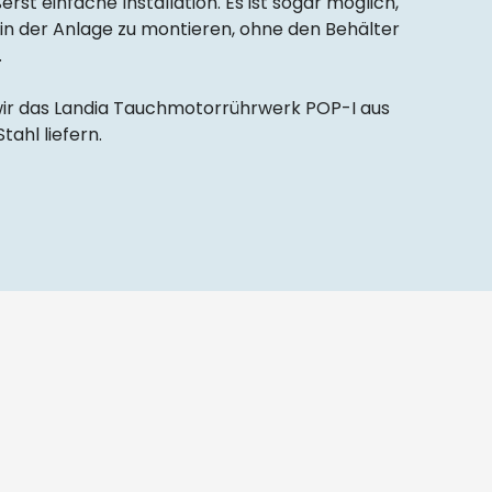
erst einfache Installation. Es ist sogar möglich,
in der Anlage zu montieren, ohne den Behälter
.
wir das Landia Tauchmotorrührwerk POP-I aus
ahl liefern.